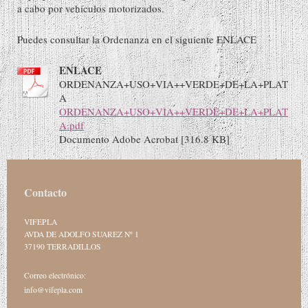
a cabo por vehículos motorizados.
Puedes consultar la Ordenanza en el siguiente ENLACE
ENLACE
ORDENANZA+USO+VIA++VERDE+DE+LA+PLAT
A
ORDENANZA+USO+VIA++VERDE+DE+LA+PLAT
A.pdf
Documento Adobe Acrobat [316.8 KB]
Contacto
VIFEPLA
AVDA DE ADOLFO SUAREZ Nº 1
37190
TERRADILLOS
Correo electrónico:
info@vifepla.com