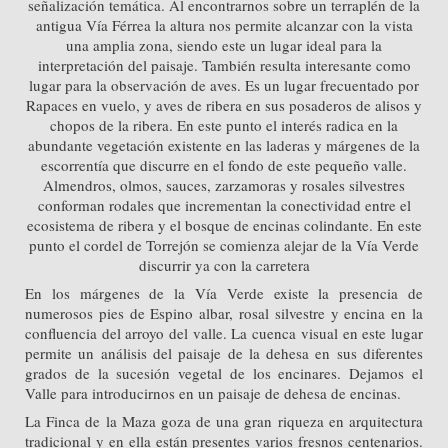
señalización temática. Al encontrarnos sobre un terraplén de la
antigua Vía Férrea la altura nos permite alcanzar con la vista
una amplia zona, siendo este un lugar ideal para la
interpretación del paisaje. También resulta interesante como
lugar para la observación de aves. Es un lugar frecuentado por
Rapaces en vuelo, y aves de ribera en sus posaderos de alisos y
chopos de la ribera. En este punto el interés radica en la
abundante vegetación existente en las laderas y márgenes de la
escorrentía que discurre en el fondo de este pequeño valle.
Almendros, olmos, sauces, zarzamoras y rosales silvestres
conforman rodales que incrementan la conectividad entre el
ecosistema de ribera y el bosque de encinas colindante. En este
punto el cordel de Torrejón se comienza alejar de la Vía Verde
discurrir ya con la carretera
En los márgenes de la Vía Verde existe la presencia de
numerosos pies de Espino albar, rosal silvestre y encina en la
confluencia del arroyo del valle. La cuenca visual en este lugar
permite un análisis del paisaje de la dehesa en sus diferentes
grados de la sucesión vegetal de los encinares. Dejamos el
Valle para introducirnos en un paisaje de dehesa de encinas.
La Finca de la Maza goza de una gran riqueza en arquitectura
tradicional y en ella están presentes varios fresnos centenarios.